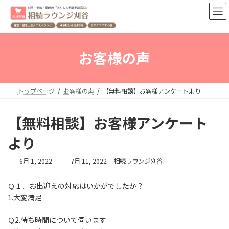
コ
ナ
ン
ビ
テ
ゲ
ン
ー
ツ
シ
お客様の声
へ
ョ
ス
ン
キ
に
ッ
移
トップページ
お客様の声
【無料相談】お客様アンケートより
プ
動
【無料相談】お客様アンケート
より
最
6月 1, 2022
7月 11, 2022
相続ラウンジ刈谷
終
更
Ｑ１．お出迎えの対応はいかがでしたか？
新
1.大変満足
日
時
:
Ｑ2.待ち時間について伺います