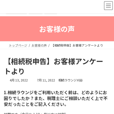
コ
ナ
ン
ビ
テ
ゲ
ン
ー
ツ
シ
お客様の声
へ
ョ
ス
ン
キ
に
ッ
移
トップページ
お客様の声
【相続税申告】お客様アンケートより
プ
動
【相続税申告】お客様アンケー
トより
最
4月 13, 2022
7月 11, 2022
相続ラウンジ刈谷
終
更
1.相続ラウンジをご利用いただく前は、どのようにお
新
困りでしたか？また、税理士にご相談いただく上で不
日
時
安だったことをご記入ください。
: