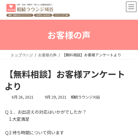
コ
ナ
ン
ビ
テ
ゲ
ン
ー
ツ
シ
お客様の声
へ
ョ
ス
ン
キ
に
ッ
移
トップページ
お客様の声
【無料相談】お客様アンケートより
プ
動
【無料相談】お客様アンケート
より
最
6月 26, 2021
9月 29, 2021
相続ラウンジ刈谷
終
更
Ｑ１．お出迎えの対応はいかがでしたか？
新
1.大変満足
日
時
:
Ｑ2.待ち時間について伺います