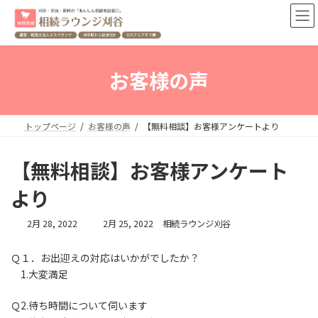
コ
ナ
ン
ビ
テ
ゲ
ン
ー
ツ
シ
お客様の声
へ
ョ
ス
ン
キ
に
ッ
移
トップページ
お客様の声
【無料相談】お客様アンケートより
プ
動
【無料相談】お客様アンケート
より
最
2月 28, 2022
2月 25, 2022
相続ラウンジ刈谷
終
更
Ｑ１．お出迎えの対応はいかがでしたか？
新
1.大変満足
日
時
:
Ｑ2.待ち時間について伺います